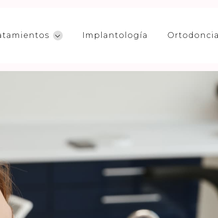
atamientos
Implantología
Ortodonci