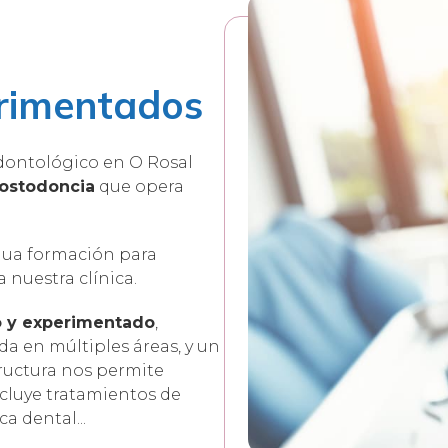
rimentados
odontológico en O Rosal
rostodoncia
que opera
nua formación para
a nuestra clínica.
o y experimentado
,
da en múltiples áreas, y un
tructura nos permite
ncluye tratamientos de
a dental...