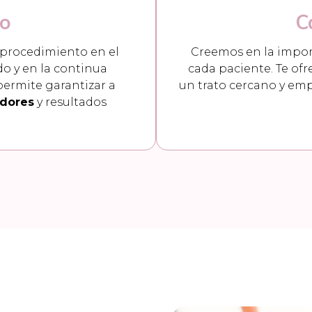
co
C
 procedimiento en el
Creemos en la impo
do y en la continua
cada paciente. Te of
permite garantizar a
un trato cercano y emp
adores
y resultados