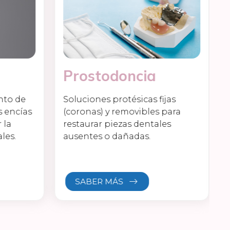
Prostodoncia
nto de
Soluciones protésicas fijas
s encías
(coronas) y removibles para
 la
restaurar piezas dentales
les.
ausentes o dañadas.
SABER MÁS